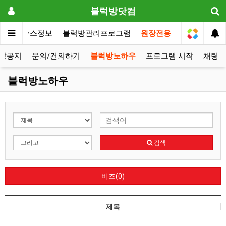
블럭방닷컴
메인
뉴스정보
블럭방관리프로그램
원장전용
방공지
문의/건의하기
블럭방노하우
프로그램 시작
채팅
블럭방노하우
검색
비즈(0)
제목