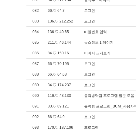
081
34.♡.211.234
출석부 1 페이지
082
66.♡.64.7
로그인
083
136.♡.212.252
로그인
084
136.♡.40.65
비밀번호 입력
085
211.♡.46.144
뉴스정보 1 페이지
086
84.♡.150.16
이미지 크게보기
087
66.♡.70.195
로그인
088
66.♡.64.68
로그인
089
34.♡.174.237
로그인
090
116.♡.43.133
블럭방닷컴 프로그램 질문 모음 
091
83.♡.89.121
블럭방 프로그램_BCM_사용자메
092
66.♡.64.9
로그인
093
170.♡.187.106
프로그램