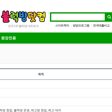
스마트책자
방방프로그램
전국매출비교
|
|
전국 1위 블럭방 네트워크
블럭방프로그램
|
원장전용
위치
방 창업, 블럭방 운영, 레고방 창업, 레고 대여