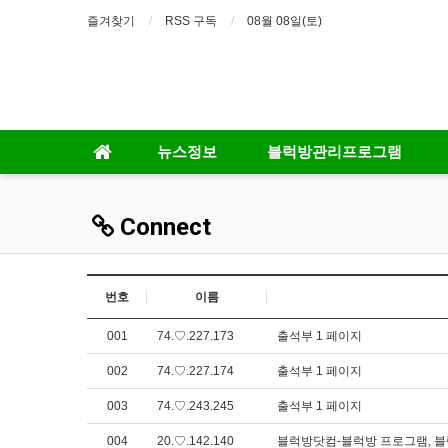
즐겨찾기
RSS 구독
08월 08일(토)
뉴스정보
블럭방관리프로그램
Connect
번호
이름
001
74.♡.227.173
출석부 1 페이지
002
74.♡.227.174
출석부 1 페이지
003
74.♡.243.245
출석부 1 페이지
004
20.♡.142.140
블럭방닷컴-블럭방 프로그램, 블럭